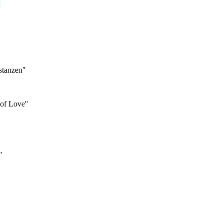
stanzen"
 of Love"
"