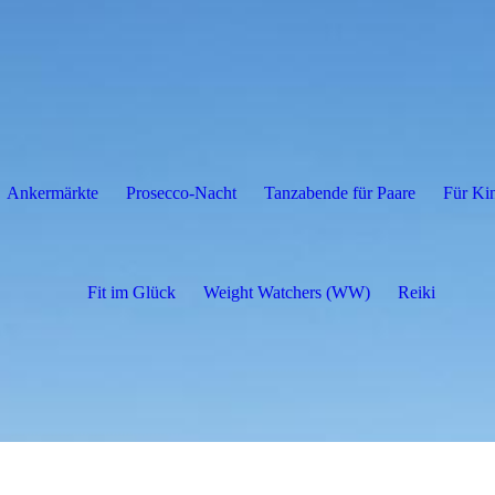
Ankermärkte
Prosecco-Nacht
Tanzabende für Paare
Für Ki
Fit im Glück
Weight Watchers (WW)
Reiki